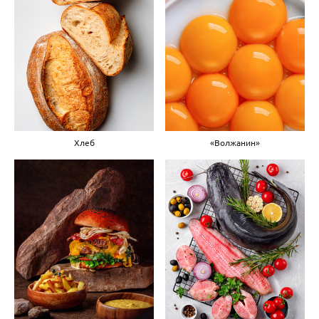
Хлеб
«Волжанин»