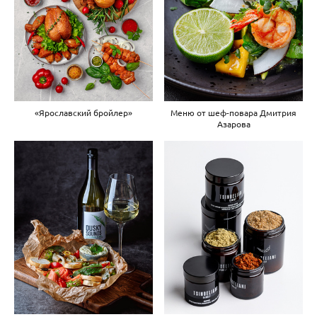
«Ярославский бройлер»
Меню от шеф-повара Дмитрия
Азарова